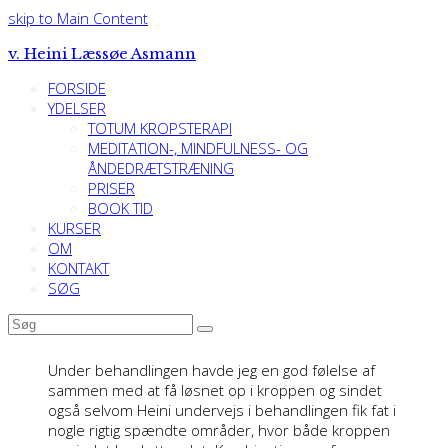
skip to Main Content
v. Heini Læssøe Asmann
FORSIDE
YDELSER
TOTUM KROPSTERAPI
MEDITATION-, MINDFULNESS- OG
ÅNDEDRÆTSTRÆNING
PRISER
BOOK TID
KURSER
OM
KONTAKT
SØG
Søg
Submit
Under behandlingen havde jeg en god følelse af
sammen med at få løsnet op i kroppen og sindet
også selvom Heini undervejs i behandlingen fik fat i
nogle rigtig spændte områder, hvor både kroppen