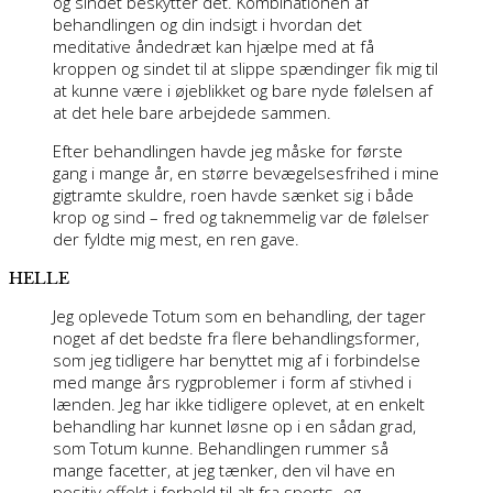
og sindet beskytter det. Kombinationen af
behandlingen og din indsigt i hvordan det
meditative åndedræt kan hjælpe med at få
kroppen og sindet til at slippe spændinger fik mig til
at kunne være i øjeblikket og bare nyde følelsen af
at det hele bare arbejdede sammen.
Efter behandlingen havde jeg måske for første
gang i mange år, en større bevægelsesfrihed i mine
gigtramte skuldre, roen havde sænket sig i både
krop og sind – fred og taknemmelig var de følelser
der fyldte mig mest, en ren gave.
HELLE
Jeg oplevede Totum som en behandling, der tager
noget af det bedste fra flere behandlingsformer,
som jeg tidligere har benyttet mig af i forbindelse
med mange års rygproblemer i form af stivhed i
lænden. Jeg har ikke tidligere oplevet, at en enkelt
behandling har kunnet løsne op i en sådan grad,
som Totum kunne. Behandlingen rummer så
mange facetter, at jeg tænker, den vil have en
positiv effekt i forhold til alt fra sports- og