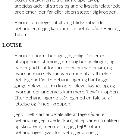
arbejdsskader til stress og andre livsstilsrelaterede
problemer, der før eller siden sætter sig kroppen.
Heini er en meget intuitiv og tillidsskabende
behandler, og jeg kan varmt anbefale både Heini og
Totum.
LOUISE
Heini er enormt behagelig og rolig. Der er en
afslappende stemning omkring behandlingen, og
han er god til at forklare, hvorfor man er øm, og
hvordan man selv kan være med til at afhjælpe
det.
Jeg har fået to behandlinger og har begge
gange oplevet at min krop er blevet løsnet op, og
hvordan der undervejs kom mere ”flow” i kroppen.
Efter behandlingerne står jeg med en følelse af
lettelse og frihed i kroppen.
Jeg vil helt klart anbefale alle at tage sådan en
behandling. Jeg troede ”kun”, at jeg var øm i nakken
og skuldrene, men der tog jeg fejl !!
Totum-
behandlingen giver fornyet og god energi.