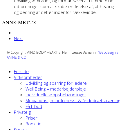
udviklingsområder, og formår såvel at rumme dine
udfordringer som at skabe en følelse af, at healing
og bedring af det er indenfor rækkevidde.
ANNE-METTE
next
Next
post:
@ Copyright MIND BODY HEART v. Heini Læssøe Asmann
I Webdesign af
ANINE & CO
Forside
Virksomheder
Udvikling og sparring for ledere
Well Being – medarbejderpleje
Individuelle kropsbehandlinger
Mediations-, mindfulness- & åndedrætstræning
Få tilbud
Private gl
Priser
Book tid
Kurser