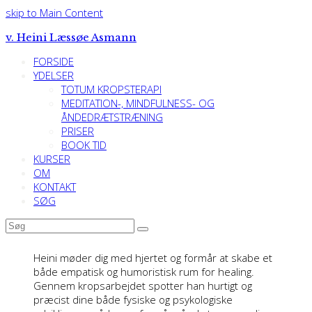
skip to Main Content
v. Heini Læssøe Asmann
FORSIDE
YDELSER
TOTUM KROPSTERAPI
MEDITATION-, MINDFULNESS- OG
ÅNDEDRÆTSTRÆNING
PRISER
BOOK TID
KURSER
OM
KONTAKT
SØG
Søg
Submit
Heini møder dig med hjertet og formår at skabe et
både empatisk og humoristisk rum for healing.
Gennem kropsarbejdet spotter han hurtigt og
præcist dine både fysiske og psykologiske